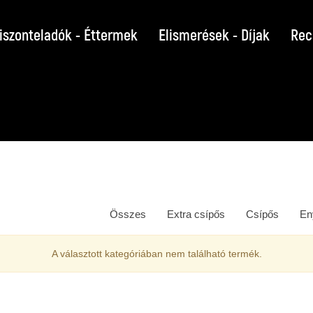
iszonteladók - Éttermek
Elismerések - Díjak
Rec
Összes
Extra csípős
Csípős
En
A választott kategóriában nem található termék.