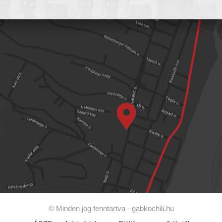
© Minden jog fenntartva -
gabkochili.hu