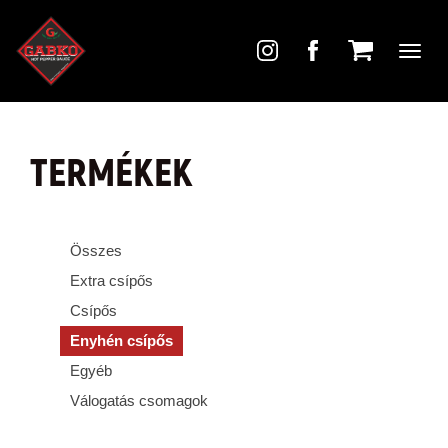
Toggl
navig
TERMÉKEK
Összes
Extra csípős
Csípős
Enyhén csípős
Egyéb
Válogatás csomagok