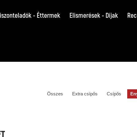
iszonteladók - Éttermek
Elismerések - Díjak
Rec
Összes
Extra csípős
Csípős
En
FT