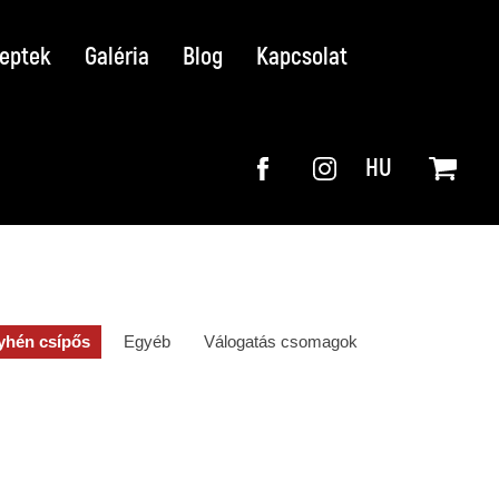
eptek
Galéria
Blog
Kapcsolat
HU
yhén csípős
Egyéb
Válogatás csomagok