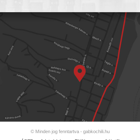
© Minden jog fenntartva -
gabkochili.hu