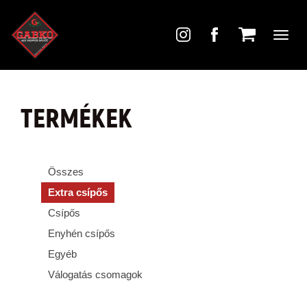
Toggl
navig
TERMÉKEK
Összes
Extra csípős
Csípős
Enyhén csípős
Egyéb
Válogatás csomagok