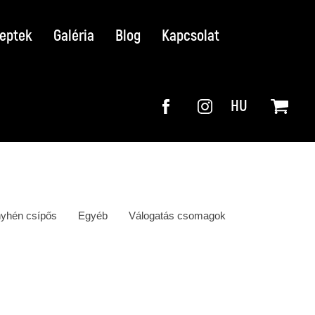
eptek
Galéria
Blog
Kapcsolat
HU
yhén csípős
Egyéb
Válogatás csomagok