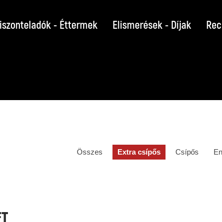
iszonteladók - Éttermek
Elismerések - Díjak
Rec
Összes
Extra csípős
Csípős
En
FT