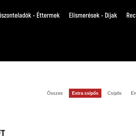
iszonteladók - Éttermek
Elismerések - Díjak
Rec
Összes
Extra csípős
Csípős
En
FT