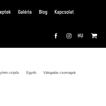
eptek
Galéria
Blog
Kapcsolat
HU
yhén csípős
Egyéb
Válogatás csomagok