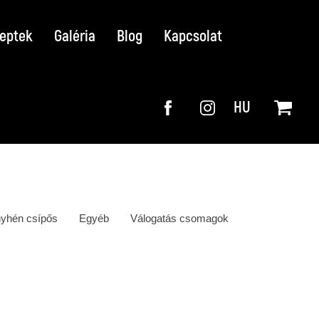
eptek
Galéria
Blog
Kapcsolat
HU
yhén csípős
Egyéb
Válogatás csomagok