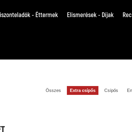
iszonteladók - Éttermek
Elismerések - Díjak
Rec
Összes
Extra csípős
Csípős
En
FT